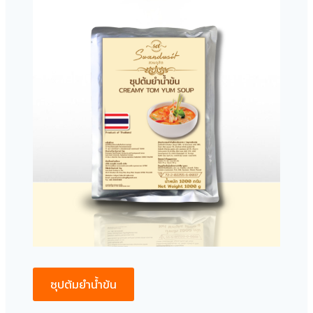
ซุปต้มยำน้ำข้น