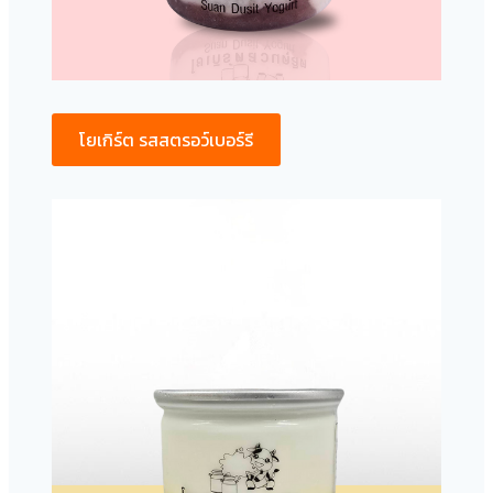
โยเกิร์ต รสสตรอว์เบอร์รี