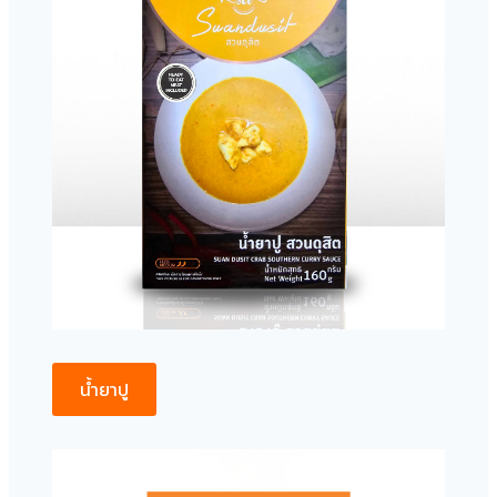
น้ำยาปู