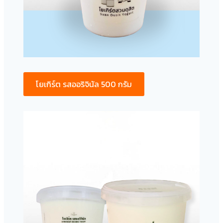
โยเกิร์ต รสออริจินัล 500 กรัม