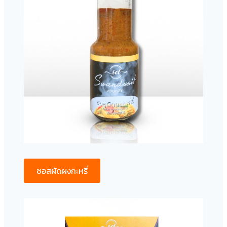
ซอสผัดผงกะหรี่