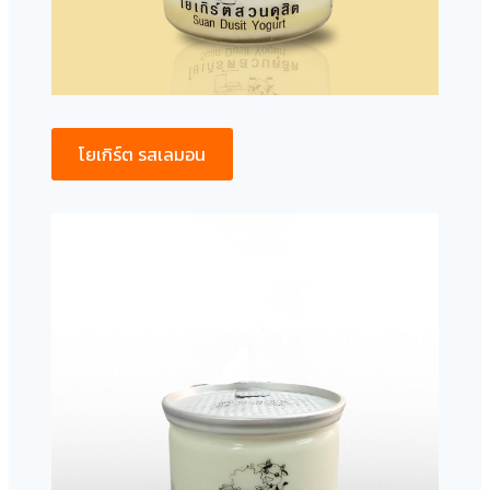
โยเกิร์ต รสเลมอน