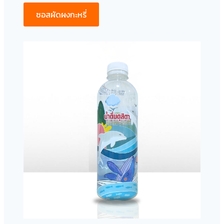
ซอสผัดผงกะหรี่