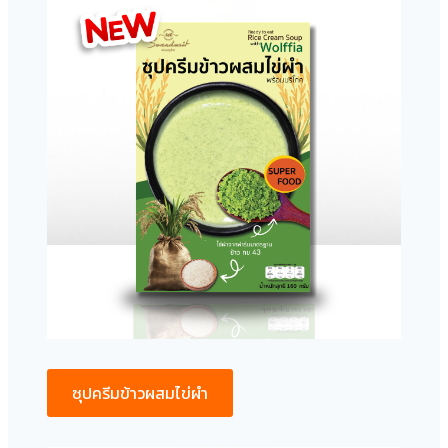
ซุปครีมข้าวผสมไข่ผำ