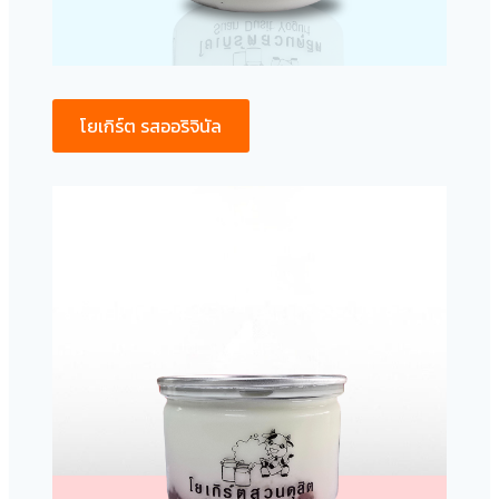
โยเกิร์ต รสออริจินัล