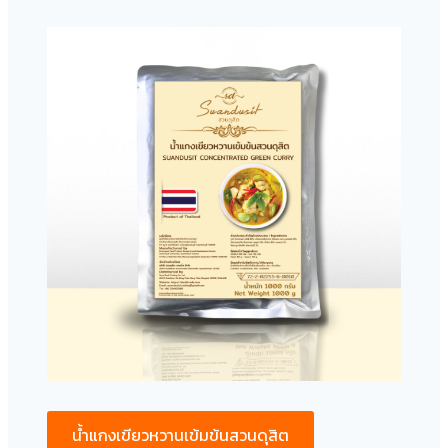
น้ำแกงเขียวหวานเข้มข้นสวนดุสิต