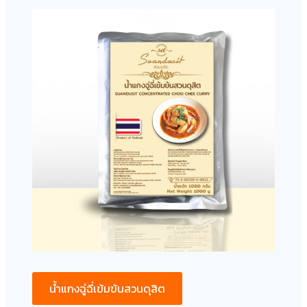
น้ำแกงฉู่ฉี่เข้มข้นสวนดุสิต