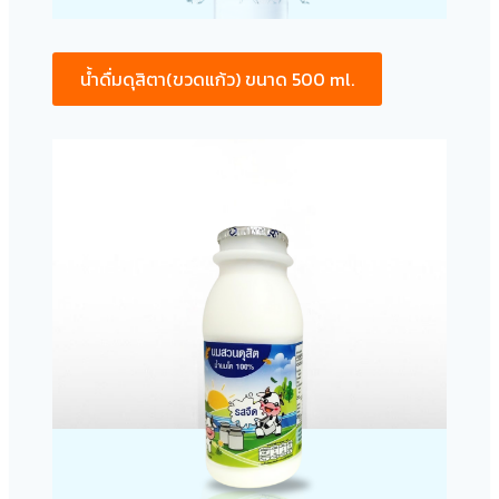
น้ำดื่มดุสิตา(ขวดแก้ว) ขนาด 500 ml.