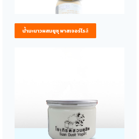
น้ำมะนาวผสมยูซุ พาสเจอร์ไร
ส์