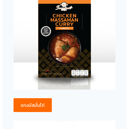
แกงมัสมั่นไก่