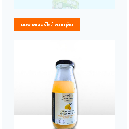
นมพาสเจอร์ไร
ส์
สวนดุสิต