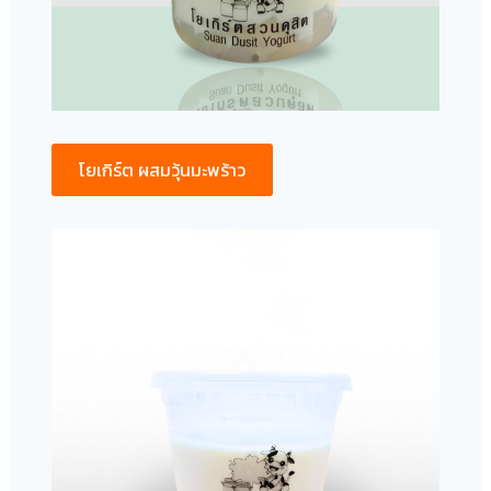
โยเกิร์ต ผสมวุ้นมะพร้าว